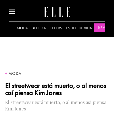
MODA
BELLEZA
CELEBS
ESTILO DE VIDA
REVISTA
MODA
El streetwear está muerto, o al menos
así piensa Kim Jones
El streetwear está muerto, o al menos así piensa
Kim Jones