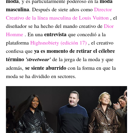
moda
moda
, y es particularmente poderoso en la
masculina
. Después de siete años como
Director
Creativo de la línea masculina de Louis Vuitton
, el
diseñador se ha hecho del mando creativo de
Dior
entrevista
Homme
. En una
que concedió a la
plataforma
Highsnobiety (edición 17)
, el creativo
ya es momento de retirar el célebre
confiesa que
término
'streetwear'
de la jerga de la moda y que
se siente aburrido
además,
con la forma en que la
moda se ha dividido en sectores.