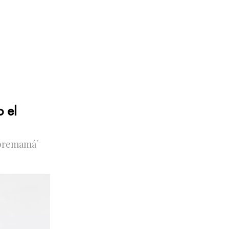
o el
 `premamá´