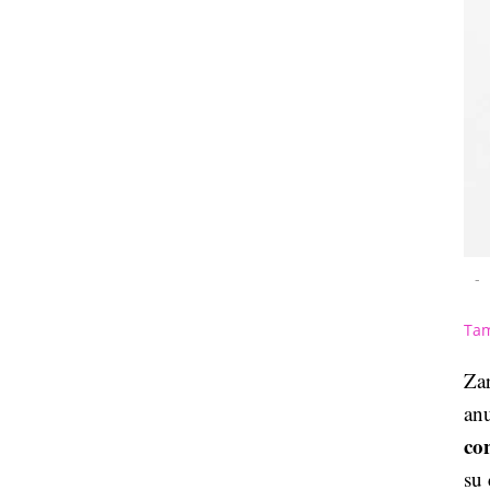
-
Tam
Zar
anu
co
su 