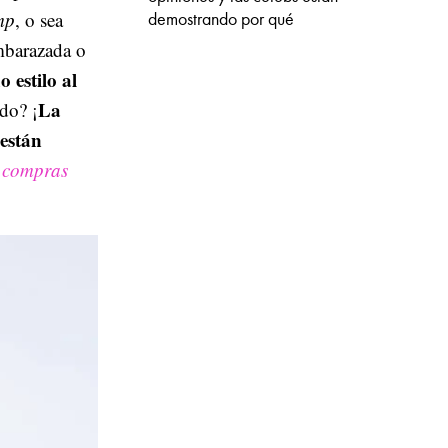
mp
, o sea
demostrando por qué
embarazada o
 estilo al
La
do? ¡
 están
 compras