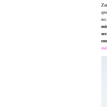
Zar
que
no.
mi
se
em
más