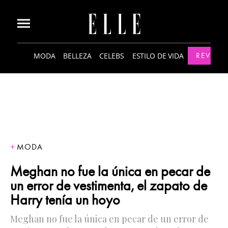
MODA
BELLEZA
CELEBS
ESTILO DE VIDA
REVISTA
MODA
Meghan no fue la única en pecar de
un error de vestimenta, el zapato de
Harry tenía un hoyo
Meghan no fue la única en pecar de un error de