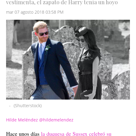
vestimenta, el zapato de Harry tenía un hoyo
mar 07 agosto 2018 03:58 PM
-
(Shutterstock)
Hilde Meléndez @hildemelendez
Hace unos días
la duquesa de Sussex celebró su