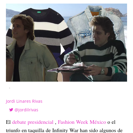
-
Jordi Linares Rivas
@jordilrivas
El
debate presidencial
,
Fashion Week México
o el
triunfo en taquilla de Infinity War han sido algunos de