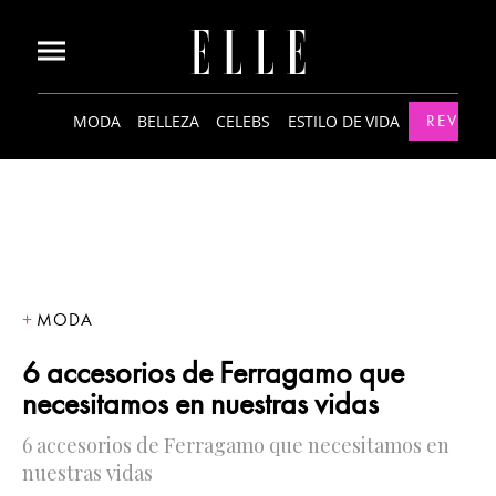
MODA
BELLEZA
CELEBS
ESTILO DE VIDA
REVISTA
MODA
6 accesorios de Ferragamo que
necesitamos en nuestras vidas
6 accesorios de Ferragamo que necesitamos en
nuestras vidas