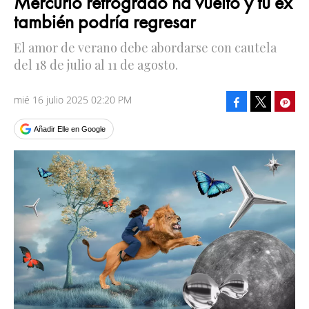
Mercurio retrógrado ha vuelto y tu ex
también podría regresar
El amor de verano debe abordarse con cautela
del 18 de julio al 11 de agosto.
mié 16 julio 2025 02:20 PM
Facebook
Pinte
Tweet
Añadir Elle en Google