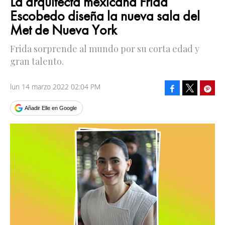
La arquitecta mexicana Frida
Escobedo diseña la nueva sala del
Met de Nueva York
Frida sorprende al mundo por su corta edad y
gran talento.
lun 14 marzo 2022 02:04 PM
Facebook
Pinte
Tweet
Añadir Elle en Google