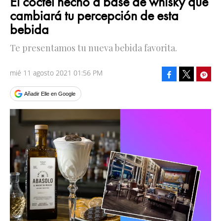
El cóctel hecho a base de whisky que
cambiará tu percepción de esta
bebida
Te presentamos tu nueva bebida favorita.
mié 11 agosto 2021 01:56 PM
Facebook
Pinte
Tweet
Añadir Elle en Google