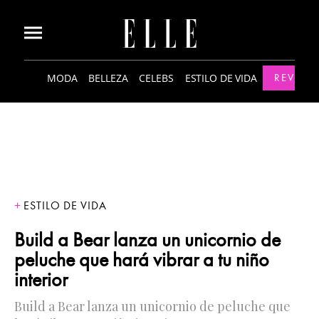
MODA
BELLEZA
CELEBS
ESTILO DE VIDA
REVISTA
ESTILO DE VIDA
Build a Bear lanza un unicornio de
peluche que hará vibrar a tu niño
interior
Build a Bear lanza un unicornio de peluche que