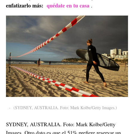
enfatizarlo más:
quédate en tu casa
.
-
(SYDNEY, AUSTRALIA. Foto: Mark Kolbe/Getty Images.)
SYDNEY, AUSTRALIA. Foto: Mark Kolbe/Getty
Images. Otro dato es que el 51% prefiere reservar un