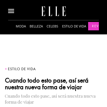
MODA
BELLEZA
CELEBS
ESTILO DE VIDA
REVISTA
ESTILO DE VIDA
Cuando todo esto pase, así será
nuestra nueva forma de viajar
Cuando todo esto pase, así será nuestra nueva
forma de viajar