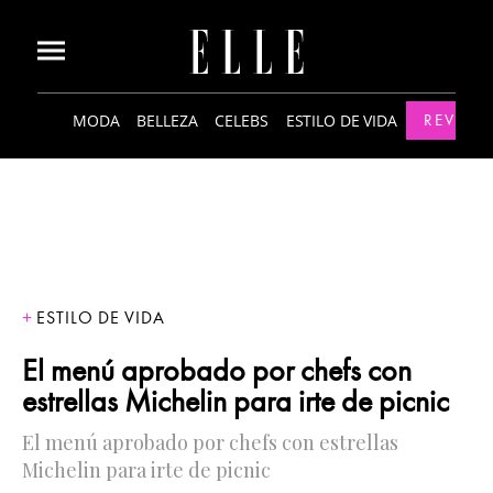
MODA
BELLEZA
CELEBS
ESTILO DE VIDA
REVISTA
ESTILO DE VIDA
El menú aprobado por chefs con
estrellas Michelin para irte de picnic
El menú aprobado por chefs con estrellas
Michelin para irte de picnic