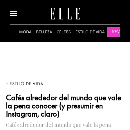
MODA
BELLEZA
CELEBS
ESTILO DE VIDA
REVISTA
ESTILO DE VIDA
Cafés alrededor del mundo que vale
la pena conocer (y presumir en
Instagram, claro)
Cafés alrededor del mundo que vale la pena