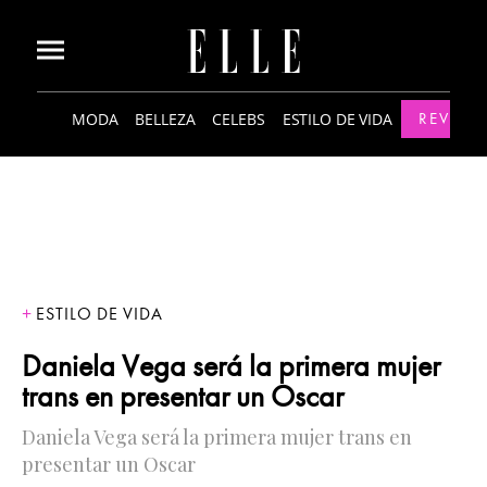
MODA
BELLEZA
CELEBS
ESTILO DE VIDA
REVISTA
ESTILO DE VIDA
Daniela Vega será la primera mujer
trans en presentar un Oscar
Daniela Vega será la primera mujer trans en
presentar un Oscar