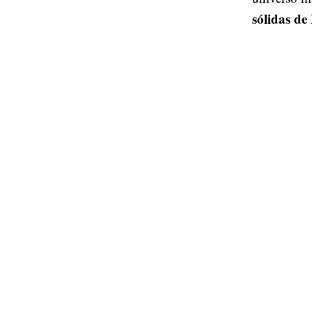
Desde su l
masculina 
lenguaje vi
que equilib
masculino
entre la pr
universo ma
sólidas de