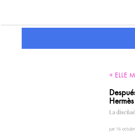
ELLE 
Después
Hermès
La diseñad
jue 16 octub