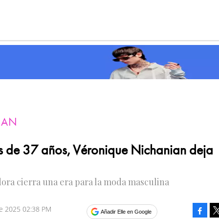
MAN
 de 37 años, Véronique Nichanian deja
ora cierra una era para la moda masculina
re 2025 02:38 PM
Faceb
Añadir Elle en Google