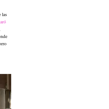
 las
laró