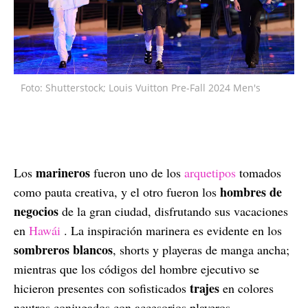
Foto: Shutterstock; Louis Vuitton Pre-Fall 2024 Men's
marineros
Los
fueron uno de los
arquetipos
tomados
hombres de
como pauta creativa, y el otro fueron los
negocios
de la gran ciudad, disfrutando sus vacaciones
en
Hawái
. La inspiración marinera es evidente en los
sombreros blancos
, shorts y playeras de manga ancha;
mientras que los códigos del hombre ejecutivo se
trajes
hicieron presentes con sofisticados
en colores
neutros conjugados con accesorios playeros.