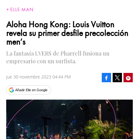
ELLE MAN
Aloha Hong Kong: Louis Vuitton
revela su primer desfile precolección
men’s
La fantasía LVERS de Pharrell fusiona un
empresario con un surfista.
jue 30 noviembre 2023 04:44 PM
Facebook
Pinte
Tweet
Añadir Elle en Google