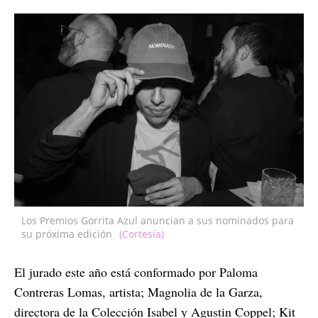
Los Premios Gorrita Azul anuncian a sus nominados para
su próxima edición
(Cortesía)
El jurado este año está conformado por Paloma
Contreras Lomas, artista; Magnolia de la Garza,
directora de la Colección Isabel y Agustin Coppel; Kit