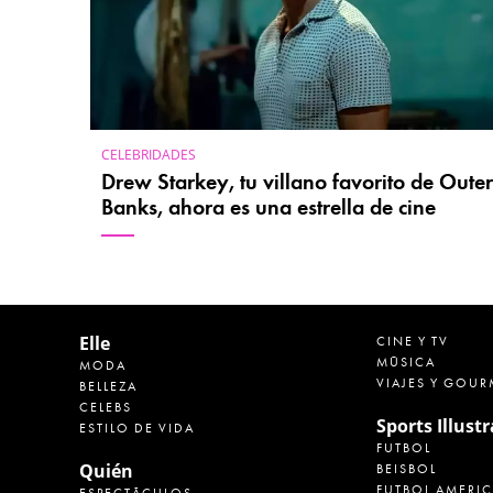
CELEBRIDADES
Drew Starkey, tu villano favorito de Outer
Banks, ahora es una estrella de cine
Elle
CINE Y TV
MÚSICA
MODA
VIAJES Y GOUR
BELLEZA
CELEBS
Sports Illust
ESTILO DE VIDA
FUTBOL
Quién
BEISBOL
FUTBOL AMERI
ESPECTÁCULOS