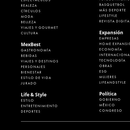
BASQUETBOL
REALEZA
MÁS DEPORTE
CÍRCULOS
LIFESTYLE
MODA
REVISTA DIGITA
BELLEZA
VIAJES Y GOURMET
Expansión
CULTURA
EMPRESAS
MexBest
HOME EXPANSI
ECONOMÍA
GASTRONOMÍA
INTERNACIONA
BEBIDAS
TECNOLOGÍA
VIAJES Y DESTINOS
OBRAS
PERSONAJES
ESG
BIENESTAR
MUJERES
ESTILO DE VIDA
LIFEANDSTYLE
JURADO
Política
Life & Style
GOBIERNO
ESTILO
MÉXICO
ENTRETENIMIENTO
CONGRESO
DEPORTES