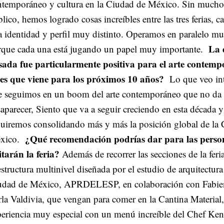
ntemporáneo y cultura en la Ciudad de México. Sin much
lico, hemos logrado cosas increíbles entre las tres ferias, 
 identidad y perfil muy distinto. Operamos en paralelo m
La 
rque cada una está jugando un papel muy importante.
sada fue particularmente positiva para el arte contem
ees que viene para los próximos 10 años?
Lo que veo int
e seguimos en un boom del arte contemporáneo que no da 
aparecer, Siento que va a seguir creciendo en esta década 
guiremos consolidando más y más la posición global de la
¿Qué recomendación podrías dar para las perso
xico.
itarán la feria?
Además de recorrer las secciones de la feria
estructura multinivel diseñada por el estudio de arquitectura
udad de México, APRDELESP, en colaboración con Fabie
la Valdivia, que vengan para comer en la Cantina Material,
periencia muy especial con un menú increíble del Chef Ke