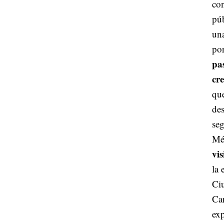
co
púb
una
po
pa
cr
qu
des
se
Mé
vis
la 
Ci
Car
ex