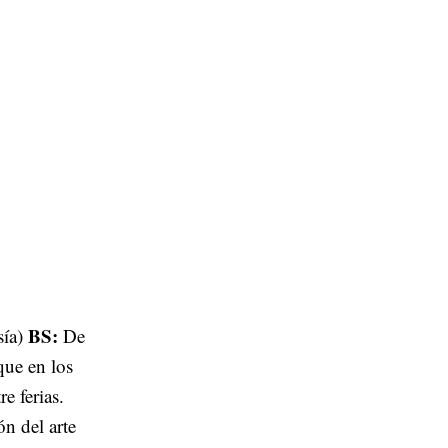
BS:
sía)
De
que en los
e ferias.
ón del arte