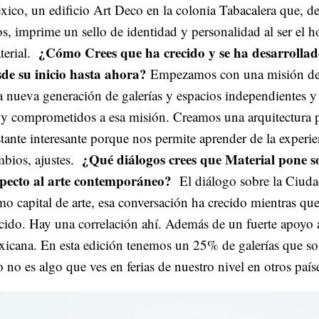
ico, un edificio Art Deco en la colonia Tabacalera que, de
s, imprime un sello de identidad y personalidad al ser el h
¿Cómo Crees que ha crecido y se ha desarrollad
terial.
sde su inicio hasta ahora?
Empezamos con una misión de
 nueva generación de galerías y espacios independientes 
 comprometidos a esa misión. Creamos una arquitectura pa
tante interesante porque nos permite aprender de la experie
¿Qué diálogos crees que Material pone s
bios, ajustes.
specto al arte contemporáneo?
El diálogo sobre la Ciud
o capital de arte, esa conversación ha crecido mientras que
cido. Hay una correlación ahí. Además de un fuerte apoyo a
icana. En esta edición tenemos un 25% de galerías que so
 no es algo que ves en ferias de nuestro nivel en otros país