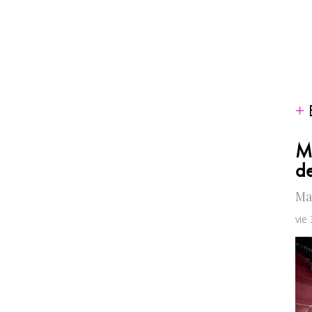
Ma
de
Mat
vie