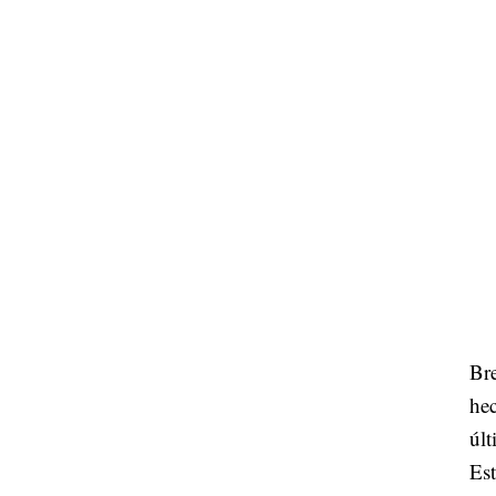
Bre
hec
últ
Est