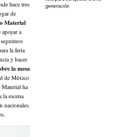
sde hace tres
generación
ogar de
o Material
 apoyar a
y seguimos
ra la feria
ncia y hacer
obre la mesa
ad de México
 Material ha
 la escena
n nacionales.
es.