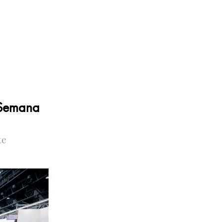
a Semana
te