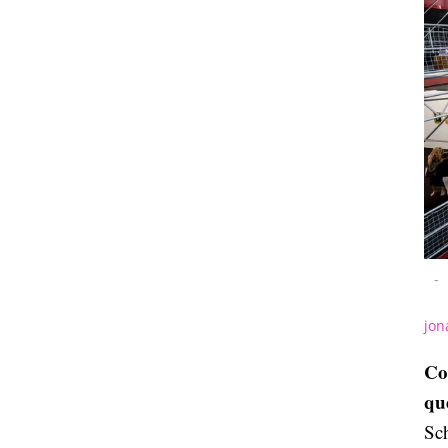
-
jon
Co
qu
Sch