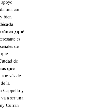
o apoyo
cada una con
uy bien
década
poráneo ¿qué
eresante es
señales de
y que
 Ciudad de
nas que
 a través de
 de la
n Cappello y
 va a ser una
nny Curran