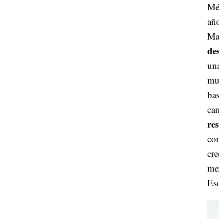
Méx
año
Ma
de
una
muy
bas
cam
re
com
cre
mex
Eso