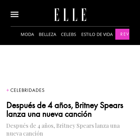
MODA
BELLEZA
CELEBS
ESTILO DE VIDA
REVISTA
CELEBRIDADES
Después de 4 años, Britney Spears
lanza una nueva canción
Después de 4 años, Britney Spears lanza una
nueva canción