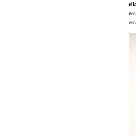
ell
esc
es