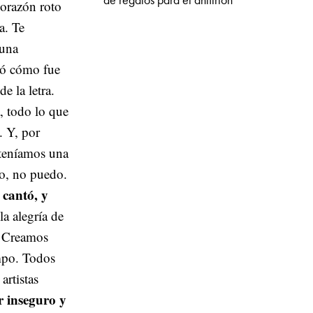
de regalos para el anfitrión
orazón roto
a. Te
 una
ló cómo fue
e la letra.
a, todo lo que
. Y, por
e teníamos una
do, no puedo.
a cantó, y
 la alegría de
. Creamos
mpo. Todos
artistas
r inseguro y