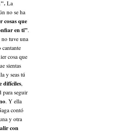
a".
La
ún no se ha
r cosas que
nfiar en ti”
.
 no tuve una
 cantante
uier cosa que
ue sientas
la y seas tú
difíciles
,
d para seguir
 no
. Y ella
 Gaga contó
una y otra
alir con