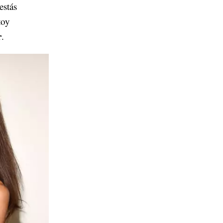
estás
toy
r
.