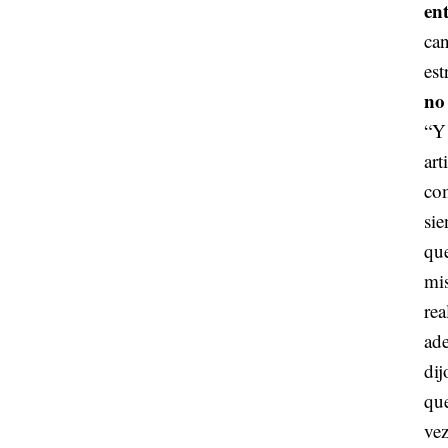
en
can
es
no
“Y
art
com
sie
que
mi
rea
ade
dij
que
ve