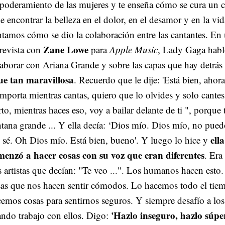
oderamiento de las mujeres y te enseña cómo se cura un c
e encontrar la belleza en el dolor, en el desamor y en la vid
tamos cómo se dio la colaboración entre las cantantes. En
Zane Lowe
revista con
para
Apple Music
, Lady Gaga hab
aborar con Ariana Grande y sobre las capas que hay detrás d
ue tan maravillosa
. Recuerdo que le dije: 'Está bien, ahor
importa mientras cantas, quiero que lo olvides y solo cantes
rto, mientras haces eso, voy a bailar delante de ti ", porqu
tana grande ... Y ella decía: ‘Dios mío. Dios mío, no pue
ell
sé. Oh Dios mío. Está bien, bueno'. Y luego lo hice y
menzó a hacer cosas con su voz que eran diferentes
. Era
 artistas que decían: "Te veo ...". Los humanos hacen esto
sas que nos hacen sentir cómodos. Lo hacemos todo el tie
emos cosas para sentirnos seguros. Y siempre desafío a los 
'Hazlo inseguro, hazlo súpe
ndo trabajo con ellos. Digo: