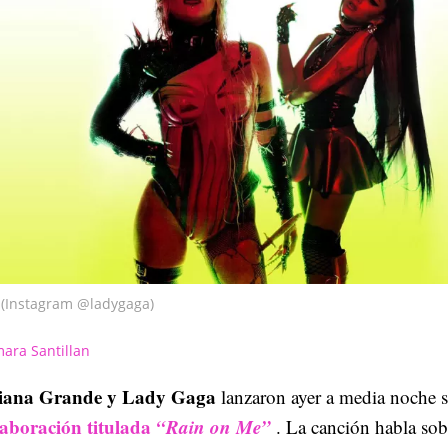
(Instagram @ladygaga)
ara Santillan
iana Grande y Lady Gaga
lanzaron ayer a media noche 
laboración titulada
“Rain on Me”
. La canción habla sob