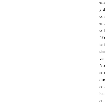
emp
y d
con
ent
col
F
"
te 
cie
ven
No 
co
dos
co
hac
cua