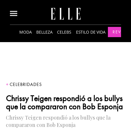
MODA
BELLEZA
CELEBS
ESTILO DE VIDA
REVISTA
CELEBRIDADES
Chrissy Teigen respondió a los bullys
que la compararon con Bob Esponja
Chrissy Teigen respondió a los bullys que la
compararon con Bob Esponja