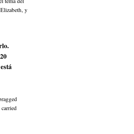
el tema del
 Elizabeth, y
rlo.
 20
está
 bragged
 carried