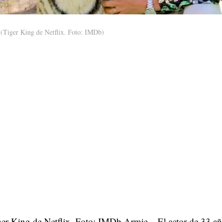
(Tiger King de Netflix. Foto: IMDb)
er King de Netflix. Foto: IMDb Armie, . El actor de 33 a