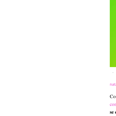
-
nat
Cor
co
se