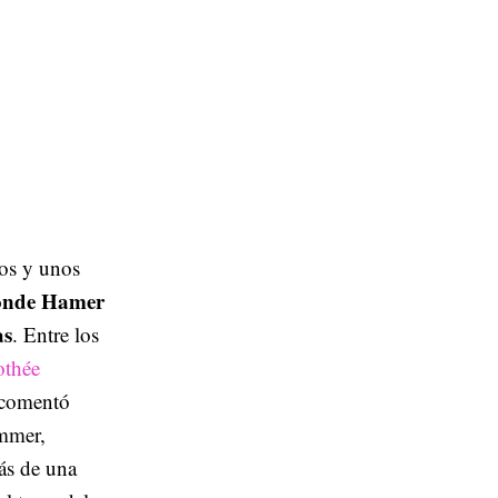
cos y unos
donde Hamer
as
. Entre los
thée
 comentó
mmer,
ás de una