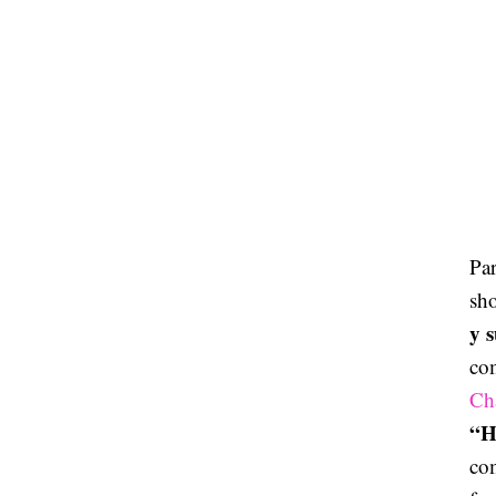
Par
sho
y 
com
Ch
“
com