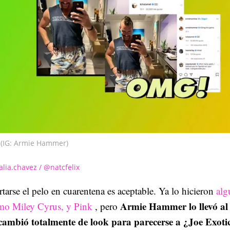
(IG: Armie Hammer)
alia.chavez / @natcfelix
tarse el pelo en cuarentena es aceptable. Ya lo hicieron
alg
Armie Hammer lo llevó al
mo Miley Cyrus, y Pink
, pero
 cambió totalmente de look para parecerse a ¿Joe Exoti