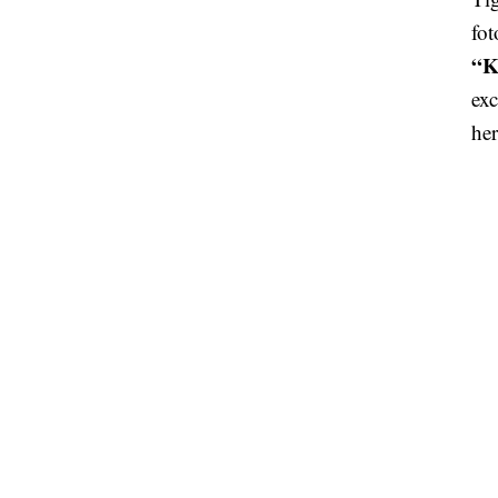
fot
“Ki
ex
her