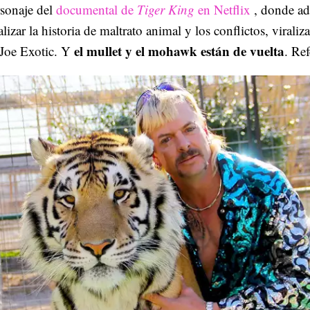
rsonaje del
documental de
Tiger King
en Netflix
, donde a
alizar la historia de maltrato animal y los conflictos, viraliz
el mullet y el mohawk están de vuelta
 Joe Exotic. Y
. Ref