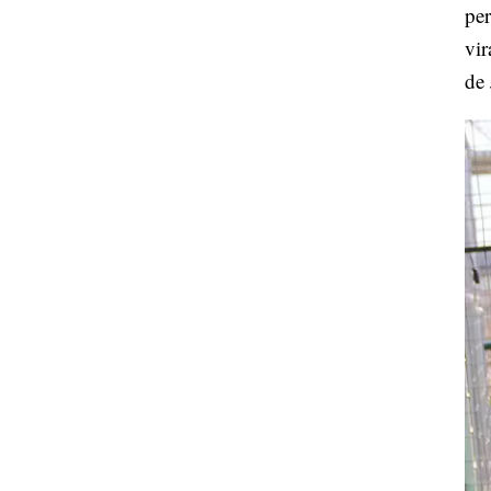
pe
vir
de