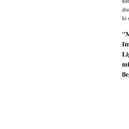
fo
dis
lo 
"M
Im
Li
mi
ll