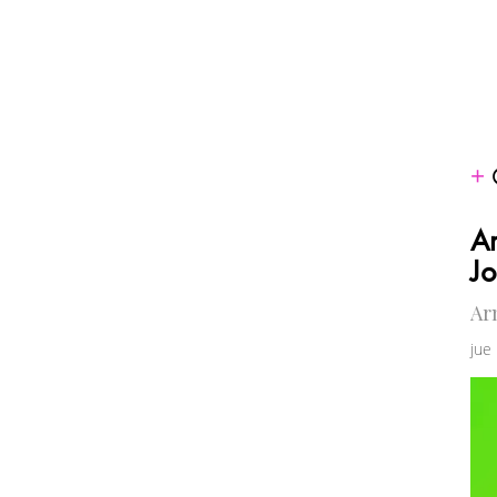
Ar
Jo
Ar
jue