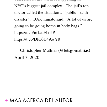
NYC’s biggest jail complex...The jail’s top
doctor called the situation a “public health
disaster" ....One inmate said: "A lot of us are
going to be going home in body bags."
https://t.co/m1adElxfJP
https://t.co/DIC6U4AwY8
— Christopher Mathias (@letsgomathias)
April 7, 2020
MÁS ACERCA DEL AUTOR: