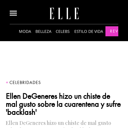
MODA
BELLEZA
CELEBS
ESTILO DE VIDA
REVISTA
CELEBRIDADES
Ellen DeGeneres hizo un chiste de
mal gusto sobre la cuarentena y sufre
'backlash'
Ellen DeGeneres hizo un chiste de mal gusto