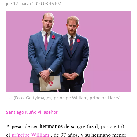
jue 12 marzo 2020 03:46 PM
-
(Foto: GettyImages; príncipe William, principe Harry)
Santiago Nuño Villaseñor
hermanos
A pesar de ser
de sangre (azul, por cierto),
el
príncipe William
, de 37 años, y su hermano menor