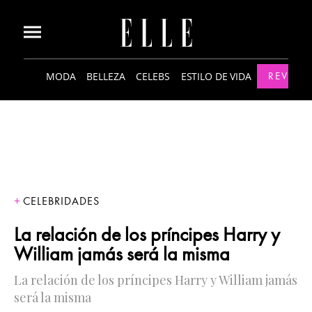
MODA
BELLEZA
CELEBS
ESTILO DE VIDA
REVISTA
CELEBRIDADES
La relación de los príncipes Harry y
William jamás será la misma
La relación de los príncipes Harry y William jamás
será la misma