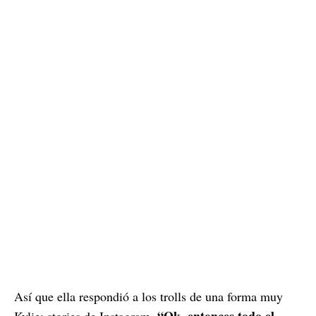
Así que ella respondió a los trolls de una forma muy
“Ok, entonces todo el
Kylie: stories de Instagram.