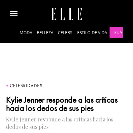
MODA
BELLEZA
CELEBS
ESTILO DE VIDA
REVISTA
CELEBRIDADES
Kylie Jenner responde a las críticas
hacia los dedos de sus pies
Kylie Jenner responde a las críticas hacia los
dedos de sus pies