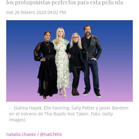
los protagonistas perfectos para esta película
mié 26 febrero 2020 04:02 PM
-
(Salma Hayek, Elle Fanning, Sally Potter y Javier Bardem
en el estreno de The Roads Not Taken. Foto: Getty
Images)
natalia.chavez / @natcfelix