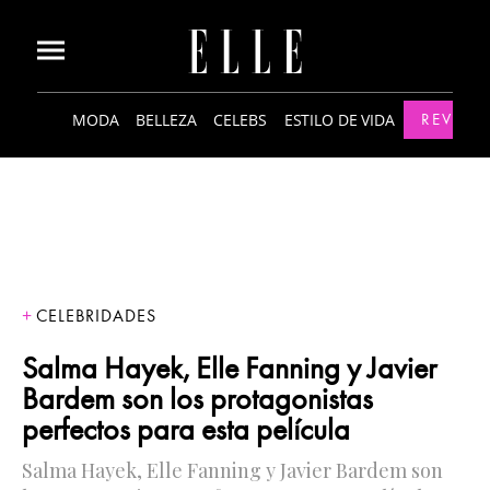
MODA
BELLEZA
CELEBS
ESTILO DE VIDA
REVISTA
CELEBRIDADES
Salma Hayek, Elle Fanning y Javier
Bardem son los protagonistas
perfectos para esta película
Salma Hayek, Elle Fanning y Javier Bardem son