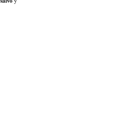
 salvo
y