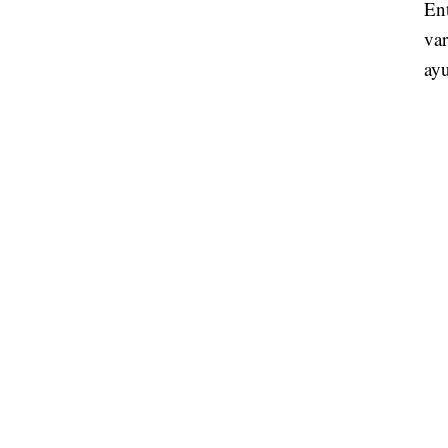
En
var
ayu