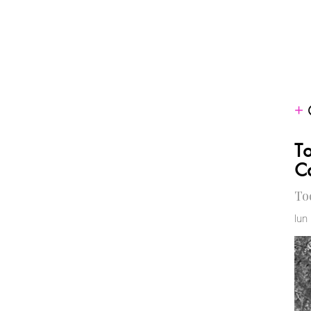
To
Ca
To
lun