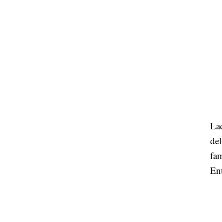
La
del
fam
Ent