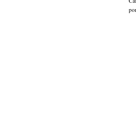
Cai
por