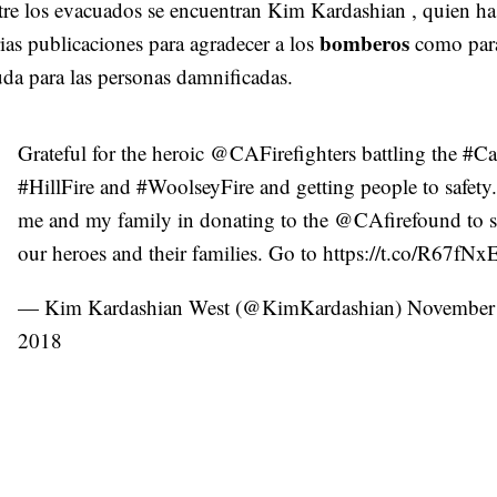
tre los evacuados se encuentran
Kim Kardashian
, quien h
bomberos
ias publicaciones para agradecer a los
como para
da para las personas damnificadas.
Grateful for the heroic
@CAFirefighters
battling the
#Ca
#HillFire
and
#WoolseyFire
and getting people to safety.
me and my family in donating to the
@CAfirefound
to 
our heroes and their families. Go to
https://t.co/R67fN
— Kim Kardashian West (@KimKardashian)
November
2018