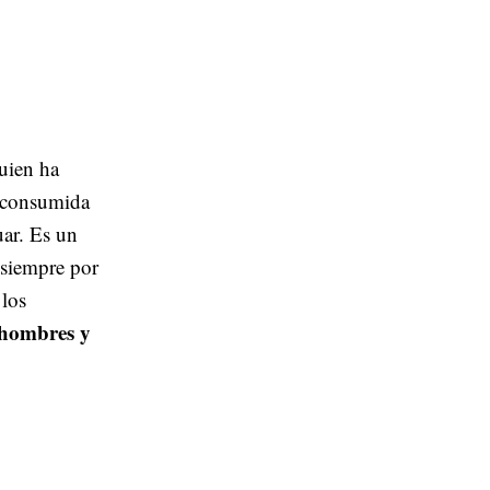
quien ha
ó consumida
uar. Es un
 siempre por
 los
s hombres y