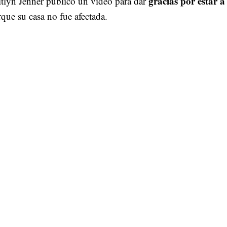
gracias por estar a
tlyn Jenner publicó un video para dar
que su casa no fue afectada.