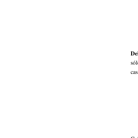
De
sól
cas