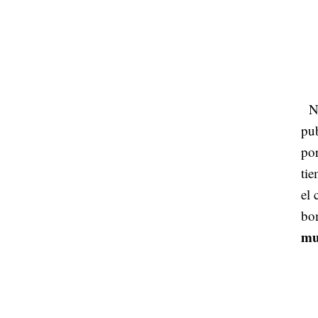
No
pu
por
tie
el 
bo
mu