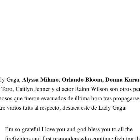
Alyssa Milano, Orlando Bloom, Donna Kara
dy Gaga,
 Toro, Caitlyn Jenner y el actor Rainn Wilson son otros pe
osos que fueron evacuados de última hora tras propagarse 
re varios tuits al respecto, destaca este de Lady Gaga:
I’m so grateful I love you and god bless you to all the
firefighters and first responders who continue fighting thi