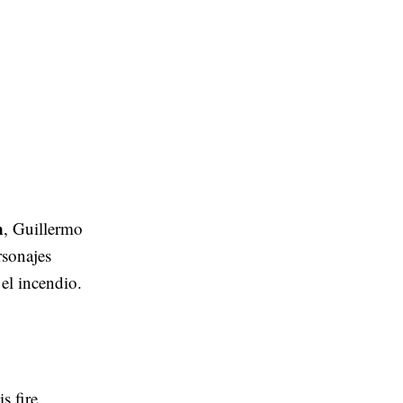
n
, Guillermo
rsonajes
el incendio.
s fire.