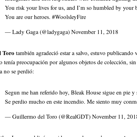
You risk your lives for us, and I’m so humbled by your b
You are our heroes.
#WoolsleyFire
— Lady Gaga (@ladygaga)
November 11, 2018
l Toro
también agradeció estar a salvo, estuvo publicando v
o tenía preocupación por algunos objetos de colección, si
a no se perdió:
Segun me han referido hoy, Bleak House sigue en pie y 
Se perdio mucho en este incendio. Me siento muy conm
— Guillermo del Toro (@RealGDT)
November 11, 201