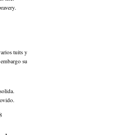
ravery.
arios tuits y
n embargo su
solida.
ovido.
8