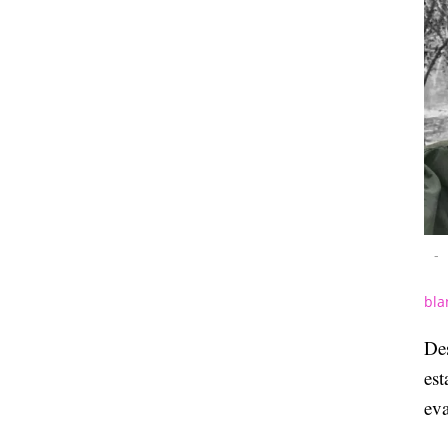
-
bla
De
est
ev