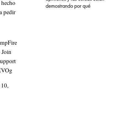
a hecho
demostrando por qué
 pedir
mpFire
 Join
support
xEVOg
 10,