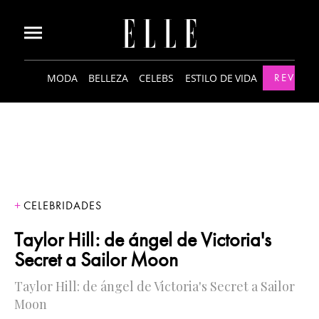
MODA
BELLEZA
CELEBS
ESTILO DE VIDA
REVISTA
CELEBRIDADES
Taylor Hill: de ángel de Victoria's
Secret a Sailor Moon
Taylor Hill: de ángel de Victoria's Secret a Sailor
Moon