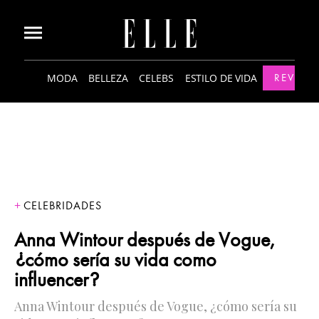
MODA
BELLEZA
CELEBS
ESTILO DE VIDA
REVISTA
CELEBRIDADES
Anna Wintour después de Vogue,
¿cómo sería su vida como
influencer?
Anna Wintour después de Vogue, ¿cómo sería su