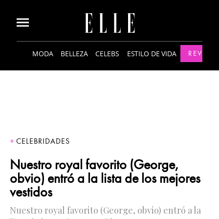
MODA
BELLEZA
CELEBS
ESTILO DE VIDA
REVISTA
CELEBRIDADES
Nuestro royal favorito (George,
obvio) entró a la lista de los mejores
vestidos
Nuestro royal favorito (George, obvio) entró a la