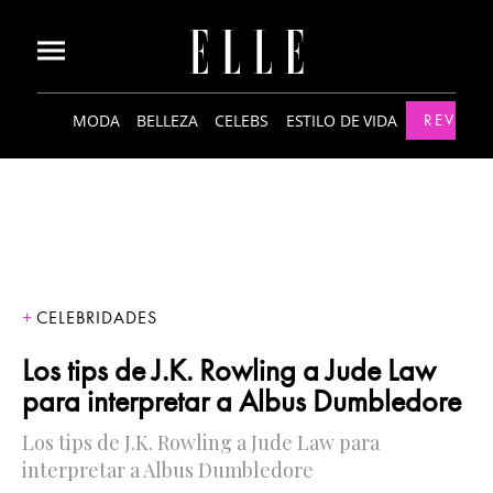
MODA
BELLEZA
CELEBS
ESTILO DE VIDA
REVISTA
CELEBRIDADES
Los tips de J.K. Rowling a Jude Law
para interpretar a Albus Dumbledore
Los tips de J.K. Rowling a Jude Law para
interpretar a Albus Dumbledore