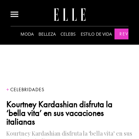
MODA
BELLEZA
CELEBS
ESTILO DE VIDA
REVISTA
CELEBRIDADES
Kourtney Kardashian disfruta la
‘bella vita’ en sus vacaciones
italianas
Kourtney Kardashian disfruta la ‘bella vita’ en sus