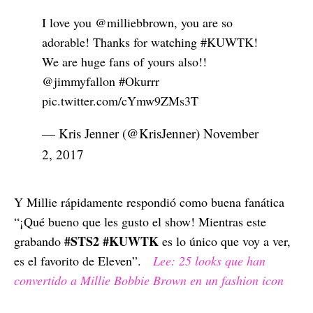
I love you @milliebbrown, you are so
adorable! Thanks for watching
#KUWTK
!
We are huge fans of yours also!!
@jimmyfallon
#Okurrr
pic.twitter.com/cYmw9ZMs3T
— Kris Jenner (@KrisJenner)
November
2, 2017
Y Millie rápidamente respondió como buena fanática
“¡Qué bueno que les gusto el show! Mientras este
#STS2
#KUWTK
grabando
es lo único que voy a ver,
es el favorito de Eleven”.
Lee: 25 looks que han
convertido a Millie Bobbie Brown en un fashion icon