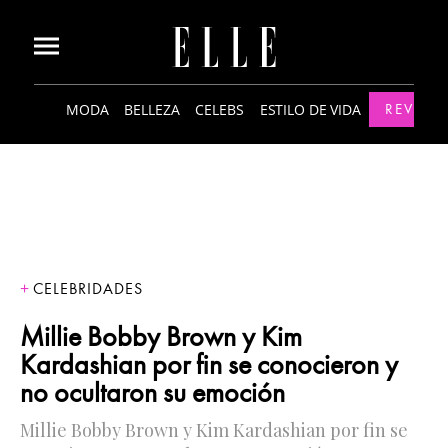
MODA
BELLEZA
CELEBS
ESTILO DE VIDA
REVISTA
CELEBRIDADES
Millie Bobby Brown y Kim
Kardashian por fin se conocieron y
no ocultaron su emoción
Millie Bobby Brown y Kim Kardashian por fin se