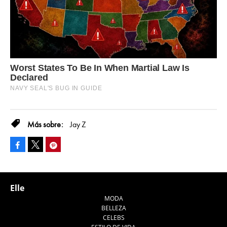
Jay Z
Facebook
Pinterest
Tweet
Elle
MODA
BELLEZA
CELEBS