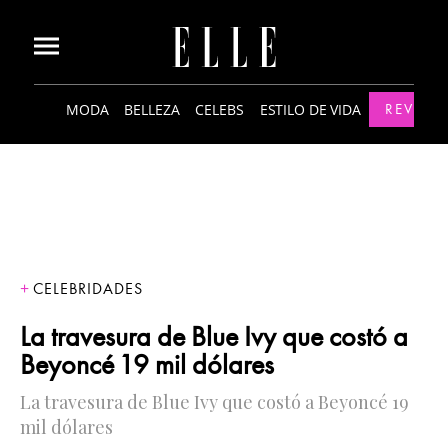
MODA
BELLEZA
CELEBS
ESTILO DE VIDA
REVISTA
CELEBRIDADES
La travesura de Blue Ivy que costó a
Beyoncé 19 mil dólares
La travesura de Blue Ivy que costó a Beyoncé 19
mil dólares