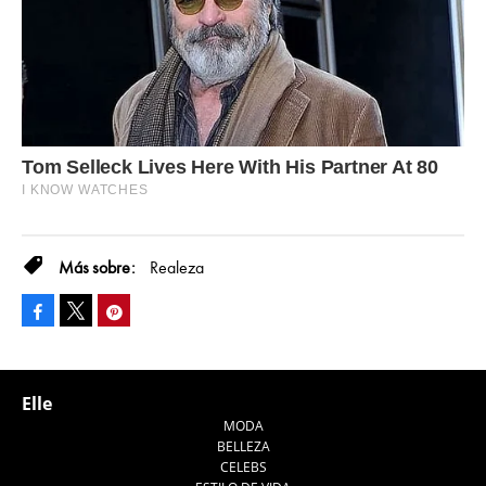
Realeza
Facebook
Pinterest
Tweet
Elle
MODA
BELLEZA
CELEBS