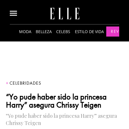
MODA
BELLEZA
CELEBS
ESTILO DE VIDA
REVISTA
CELEBRIDADES
“Yo pude haber sido la princesa
Harry” asegura Chrissy Teigen
“Yo pude haber sido la princesa Harry” asegura
Chrissy Teigen