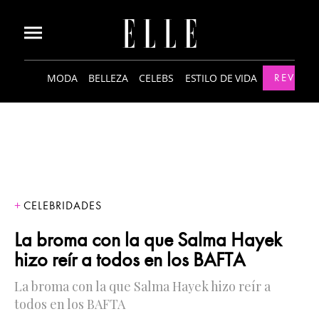
MODA
BELLEZA
CELEBS
ESTILO DE VIDA
REVISTA
CELEBRIDADES
La broma con la que Salma Hayek
hizo reír a todos en los BAFTA
La broma con la que Salma Hayek hizo reír a
todos en los BAFTA