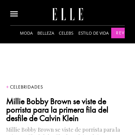
MODA
BELLEZA
CELEBS
ESTILO DE VIDA
REVISTA
CELEBRIDADES
Millie Bobby Brown se viste de
porrista para la primera fila del
desfile de Calvin Klein
Millie Bobby Brown se viste de porrista para la