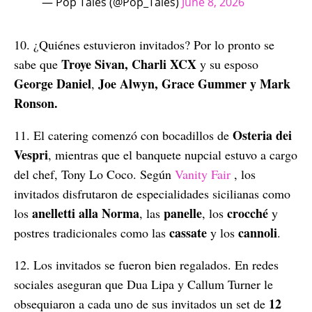
— Pop Tales (@Pop_Tales)
June 8, 2026
10. ¿Quiénes estuvieron invitados? Por lo pronto se
Troye Sivan, Charli XCX
sabe que
y su esposo
George Daniel
Joe Alwyn, Grace Gummer y Mark
,
Ronson.
Osteria dei
11. El catering comenzó con bocadillos de
Vespri
, mientras que el banquete nupcial estuvo a cargo
del chef, Tony Lo Coco. Según
Vanity Fair
, los
invitados disfrutaron de especialidades sicilianas como
anelletti alla Norma
panelle
crocché
los
, las
, los
y
cassate
cannoli
postres tradicionales como las
y los
.
12. Los invitados se fueron bien regalados. En redes
sociales aseguran que Dua Lipa y Callum Turner le
12
obsequiaron a cada uno de sus invitados un set de