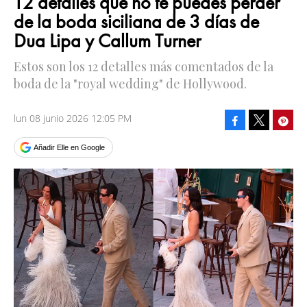
12 detalles que no te puedes perder
de la boda siciliana de 3 días de
Dua Lipa y Callum Turner
Estos son los 12 detalles más comentados de la
boda de la "royal wedding" de Hollywood.
lun 08 junio 2026 12:05 PM
Facebook
Pinte
Tweet
Añadir Elle en Google