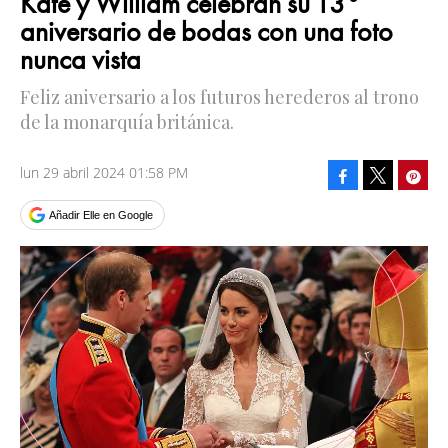
Kate y William celebran su 13°
aniversario de bodas con una foto
nunca vista
Feliz aniversario a los futuros herederos al trono
de la monarquía británica.
lun 29 abril 2024 01:58 PM
Facebook
Pinte
Tweet
Añadir Elle en Google