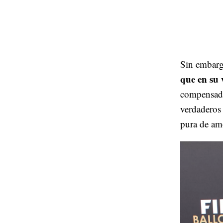
Sin embar
que en su 
compensada
verdaderos 
pura de amo