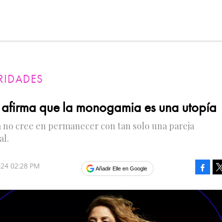
RIDADES
 afirma que la monogamia es una utopía
a no cree en permanecer con tan solo una pareja
al.
2024 02:28 PM
Faceb
Añadir Elle en Google