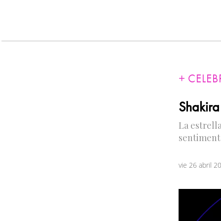
CELEB
Shakira
La estrell
sentiment
vie 26 abril 