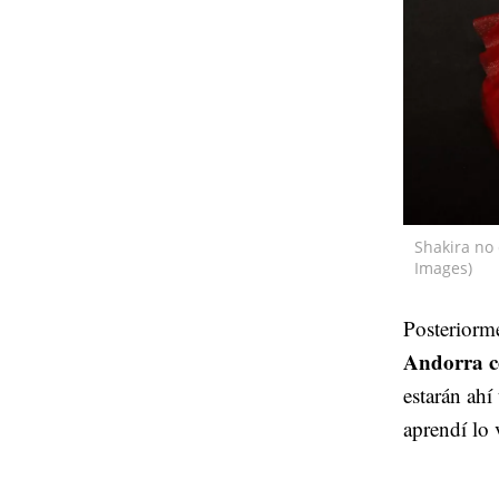
Shakira no
Images)
Posteriorm
Andorra c
estarán ahí
aprendí lo 