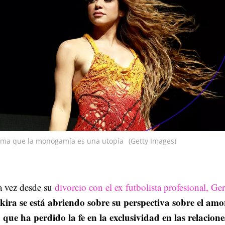
irma que la monogamía es una utopía
(Getty Images)
a vez desde su
divorcio con el ex futbolista profesional, Ge
kira se está abriendo sobre su perspectiva sobre el amo
que ha perdido la fe en la exclusividad en las relacione