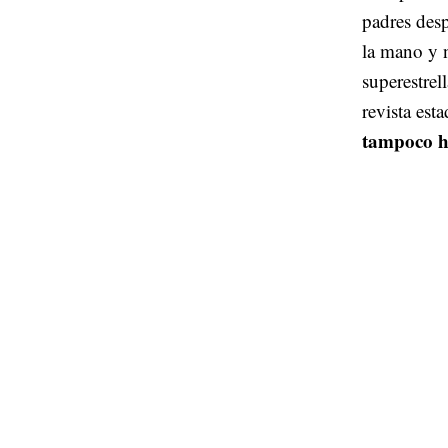
padres des
la mano y n
superestrel
revista es
tampoco h