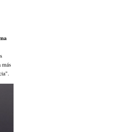
rma
s
a más
cia".