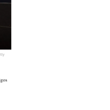
tty
igos