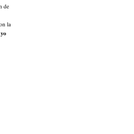
n de
on la
 yo