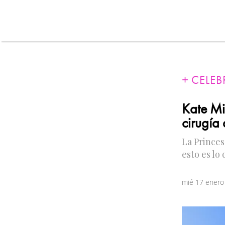
CELEB
Kate Mi
cirugía
La Princes
esto es lo
mié 17 enero