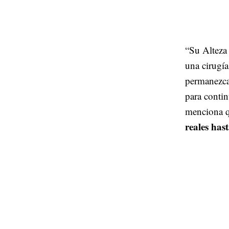
“Su Alteza 
una cirugía
permanezca 
para contin
menciona q
reales has