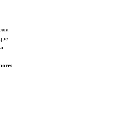
para
 que
sa
bores