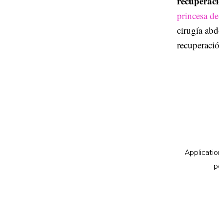
recuperaci
princesa de
cirugía ab
recuperaci