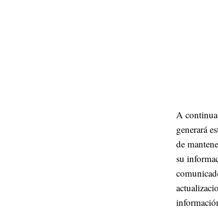
A continua
generará e
de mantener
su informa
comunicado
actualizaci
información