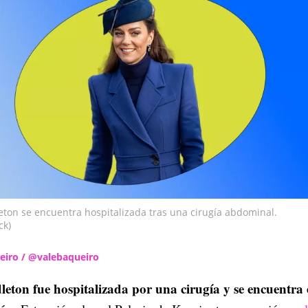
eton se encuentra hospitalizada tras una cirugía abdominal.
ck)
ueiro / @valebaqueiro
eton fue hospitalizada por una cirugía y se encuentra