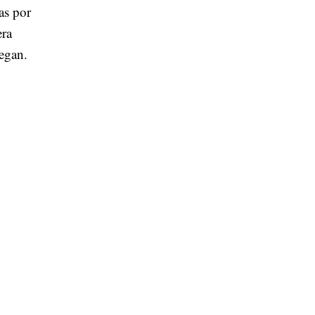
as por
era
regan.