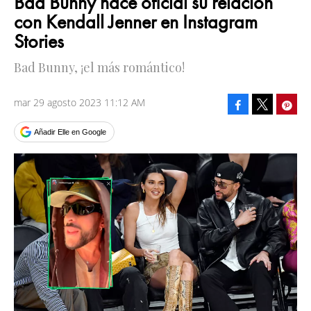
Bad Bunny hace oficial su relación
con Kendall Jenner en Instagram
Stories
Bad Bunny, ¡el más romántico!
mar 29 agosto 2023 11:12 AM
Facebook
Pinte
Tweet
Añadir Elle en Google