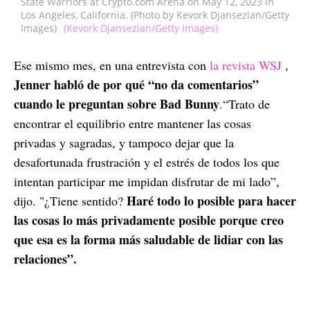
State Warriors at Crypto.com Arena on May 12, 2023 in
Los Angeles, California. (Photo by Kevork Djansezian/Getty
Images)
(Kevork Djansezian/Getty Images)
Ese mismo mes, en una entrevista con
la revista
WSJ
,
Jenner habló de por qué “no da comentarios”
cuando le preguntan sobre Bad Bunny
.“Trato de
encontrar el equilibrio entre mantener las cosas
privadas y sagradas, y tampoco dejar que la
desafortunada frustración y el estrés de todos los que
intentan participar me impidan disfrutar de mi lado”,
Haré todo lo posible para hacer
dijo. "¿Tiene sentido?
las cosas lo más privadamente posible porque creo
que esa es la forma más saludable de lidiar con las
relaciones”.