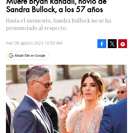
Muere Bryan Randall, novio de
Sandra Bullock, a los 57 años
Hasta el momento, Sandra Bullock no se ha
pronunciado al respecto.
mar 08 agosto 2023 10:50 AM
Facebook
Pinte
Tweet
Añadir Elle en Google