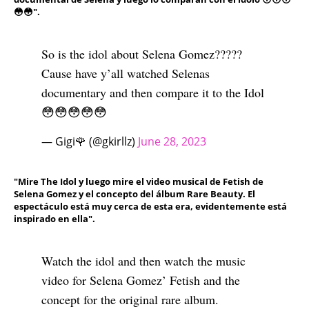
😳😳".
So is the idol about Selena Gomez?????
Cause have y’all watched Selenas
documentary and then compare it to the Idol
😳😳😳😳😳
— Gigi🌹 (@gkirllz)
June 28, 2023
"Mire The Idol y luego mire el video musical de Fetish de
Selena Gomez y el concepto del álbum Rare Beauty. El
espectáculo está muy cerca de esta era, evidentemente está
inspirado en ella".
Watch the idol and then watch the music
video for Selena Gomez’ Fetish and the
concept for the original rare album.