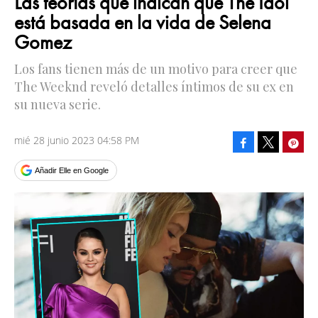
Las teorías que indican que The Idol
está basada en la vida de Selena
Gomez
Los fans tienen más de un motivo para creer que
The Weeknd reveló detalles íntimos de su ex en
su nueva serie.
mié 28 junio 2023 04:58 PM
Facebook
Pinte
Tweet
Añadir Elle en Google