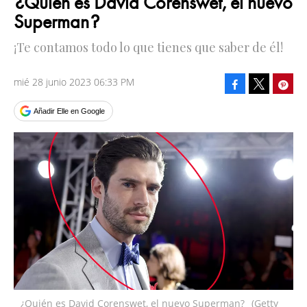
¿Quién es David Corenswet, el nuevo
Superman?
¡Te contamos todo lo que tienes que saber de él!
mié 28 junio 2023 06:33 PM
Facebook
Pinte
Tweet
Añadir Elle en Google
¿Quién es David Corenswet, el nuevo Superman?
(Getty