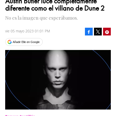
Austin Butler luce completamente
diferente como el villano de Dune 2
No es la imagen que esperábamos.
vie 05 mayo 2023 01:01 PM
Facebook
Pinte
Tweet
Añadir Elle en Google