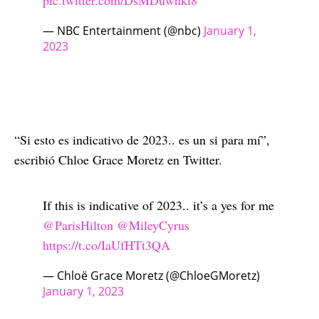
— NBC Entertainment (@nbc)
January 1,
2023
“Si esto es indicativo de 2023.. es un si para mí”,
escribió Chloe Grace Moretz en Twitter.
If this is indicative of 2023.. it’s a yes for me
@ParisHilton
@MileyCyrus
https://t.co/IaUfHTt3QA
— Chloë Grace Moretz (@ChloeGMoretz)
January 1, 2023