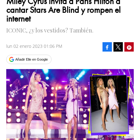
Miley Cyrus invita a Paris Hilton a
cantar Stars Are Blind y rompen el
internet
ICONIC, ¿y los vestidos? También.
lun 02 enero 2023 01:06 PM
Facebook
Pinte
Tweet
Añadir Elle en Google