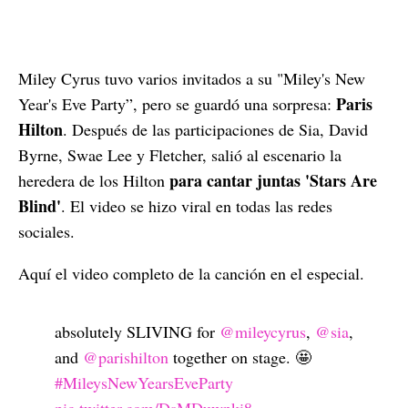
Miley Cyrus tuvo varios invitados a su "Miley's New
Paris
Year's Eve Party”, pero se guardó una sorpresa:
Hilton
. Después de las participaciones de Sia, David
Byrne, Swae Lee y Fletcher, salió al escenario la
para cantar juntas 'Stars Are
heredera de los Hilton
Blind'
. El video se hizo viral en todas las redes
sociales.
Aquí el video completo de la canción en el especial.
absolutely SLIVING for
@mileycyrus
,
@sia
,
and
@parishilton
together on stage. 🤩
#MileysNewYearsEveParty
pic.twitter.com/DsMDuwnki8