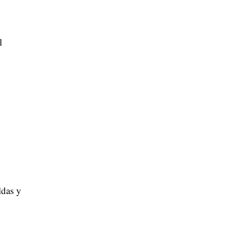
l
,
o
ldas y