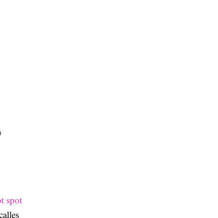

t spot
alles