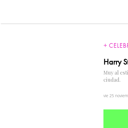
CELEB
Harry S
Muy al est
ciudad.
vie 25 novie