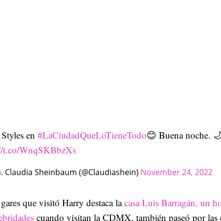
 Styles en
#LaCiudadQueLoTieneTodo
😊 Buena noche. 
://t.co/WnqSKBbzXs
. Claudia Sheinbaum (@Claudiashein)
November 24, 2022
ugares que visitó Harry destaca la
casa Luis Barragán, un ho
lebridades
cuando visitan la CDMX, también paseó por las c