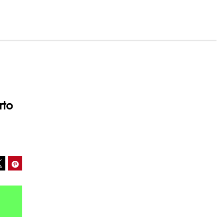
rto
ook
Pinterest
Tweet