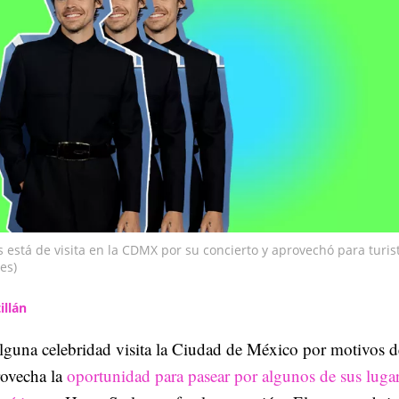
s está de visita en la CDMX por su concierto y aprovechó para turis
es)
illán
lguna celebridad visita la Ciudad de México por motivos d
rovecha la
oportunidad para pasear por algunos de sus luga