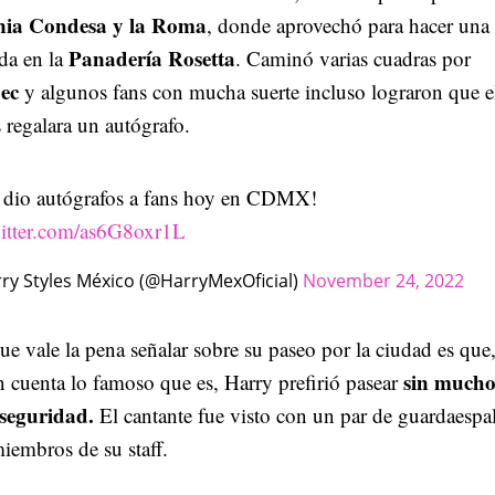
nia Condesa y la Roma
, donde aprovechó para hacer una
Panadería Rosetta
da en la
. Caminó varias cuadras por
ec
y algunos fans con mucha suerte incluso lograron que e
s regalara un autógrafo.
 dio autógrafos a fans hoy en CDMX!
witter.com/as6G8oxr1L
ry Styles México (@HarryMexOficial)
November 24, 2022
ue vale la pena señalar sobre su paseo por la ciudad es que
sin much
 cuenta lo famoso que es, Harry prefirió pasear
seguridad.
El cantante fue visto con un par de guardaespa
iembros de su staff.