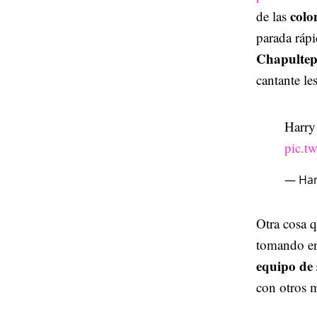
colo
de las
parada rápi
Chapultep
cantante le
Harry
pic.t
— Har
Otra cosa q
tomando en
equipo de 
con otros m