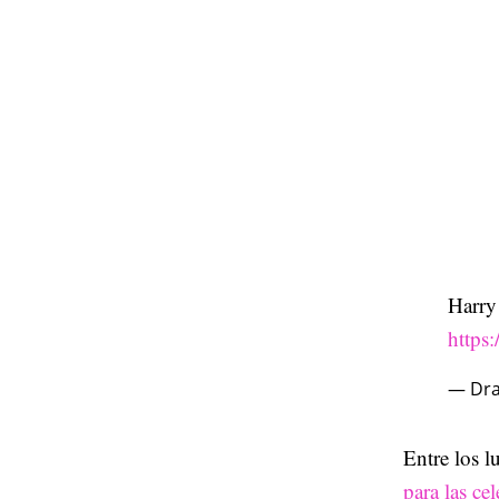
Harry
https
— Dra
Entre los l
para las ce