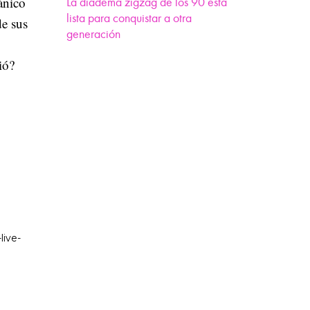
ánico
La diadema zigzag de los 90 está
lista para conquistar a otra
de sus
generación
ió?