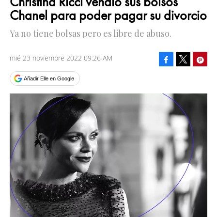
Christina Ricci vendió sus bolsos
Chanel para poder pagar su divorcio
Ya no tiene bolsas pero es libre de abuso.
mié 23 noviembre 2022 09:26 AM
Facebook
Pinte
Tweet
Añadir Elle en Google