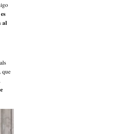
migo
es
e
 al
als
,
que
a
le