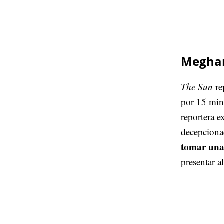
Meghan
The Sun
re
por 15 minu
reportera e
decepcionad
tomar una 
presentar 