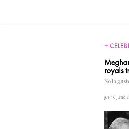
CELEB
Meghan
royals t
No la gust
jue 16 junio 