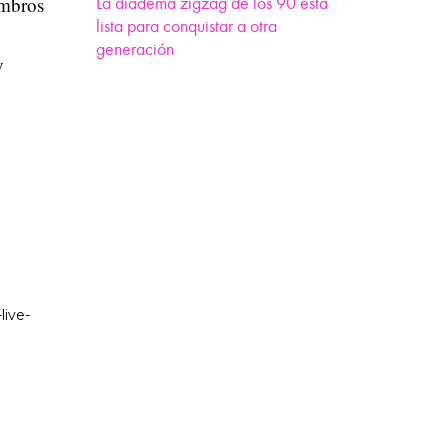
embros
La diadema zigzag de los 90 está
lista para conquistar a otra
generación
y