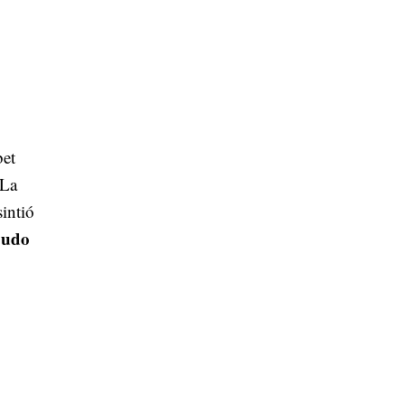
bet
 La
intió
pudo